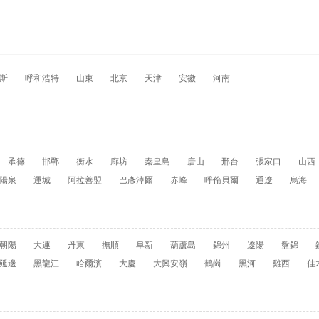
斯
呼和浩特
山東
北京
天津
安徽
河南
承德
邯鄲
衡水
廊坊
秦皇島
唐山
邢台
張家口
山西
陽泉
運城
阿拉善盟
巴彥淖爾
赤峰
呼倫貝爾
通遼
烏海
朝陽
大連
丹東
撫順
阜新
葫蘆島
錦州
遼陽
盤錦
延邊
黑龍江
哈爾濱
大慶
大興安嶺
鶴崗
黑河
雞西
佳