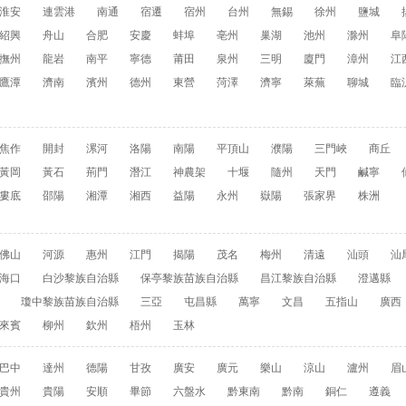
淮安
連雲港
南通
宿遷
宿州
台州
無錫
徐州
鹽城
紹興
舟山
合肥
安慶
蚌埠
亳州
巢湖
池州
滁州
阜
撫州
龍岩
南平
寧德
莆田
泉州
三明
廈門
漳州
江
鷹潭
濟南
濱州
德州
東營
菏澤
濟寧
萊蕪
聊城
臨
焦作
開封
漯河
洛陽
南陽
平頂山
濮陽
三門峽
商丘
黃岡
黃石
荊門
潛江
神農架
十堰
隨州
天門
鹹寧
婁底
邵陽
湘潭
湘西
益陽
永州
嶽陽
張家界
株洲
佛山
河源
惠州
江門
揭陽
茂名
梅州
清遠
汕頭
汕
海口
白沙黎族自治縣
保亭黎族苗族自治縣
昌江黎族自治縣
澄邁縣
瓊中黎族苗族自治縣
三亞
屯昌縣
萬寧
文昌
五指山
廣西
來賓
柳州
欽州
梧州
玉林
巴中
達州
德陽
甘孜
廣安
廣元
樂山
涼山
瀘州
眉
貴州
貴陽
安順
畢節
六盤水
黔東南
黔南
銅仁
遵義