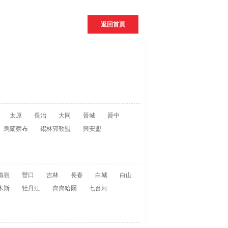
返回首頁
太原
長治
大同
晉城
晉中
烏蘭察布
錫林郭勒盟
興安盟
鐵嶺
營口
吉林
長春
白城
白山
木斯
牡丹江
齊齊哈爾
七台河