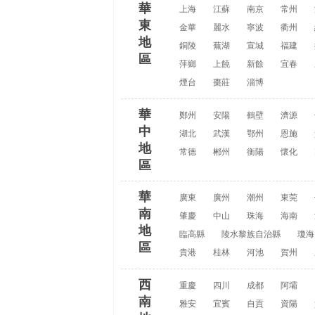
華
上海
江蘇
南京
常州
東
金華
麗水
寧波
衢州
地
銅陵
蕪湖
宣城
福建
區
萍鄉
上饒
新餘
宜春
煙台
棗莊
淄博
華
鄭州
安陽
鶴壁
濟源
中
湖北
武漢
鄂州
恩施
地
常德
郴州
衡陽
懷化
區
華
廣東
廣州
潮州
東莞
南
肇慶
中山
珠海
海南
地
臨高縣
陵水黎族自治縣
瓊海
區
貴港
桂林
河池
賀州
西
重慶
四川
成都
阿壩
南
雅安
宜賓
自貢
資陽