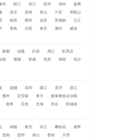
揚州
鎮江
浙江
杭州
湖州
嘉興
陽
淮北
淮南
黃山
六安
馬鞍山
西
南昌
贛州
吉安
景德鎮
九江
沂
青島
日照
泰安
濰坊
威海
新鄉
信陽
許昌
周口
駐馬店
仙桃
襄陽
孝感
宜昌
湖南
長沙
尾
韶關
深圳
陽江
雲浮
湛江
儋州
定安縣
東方
樂東黎族自治縣
南寧
百色
北海
崇左
防城港
山
綿陽
南充
內江
攀枝花
遂寧
雲南
昆明
保山
楚雄
大理