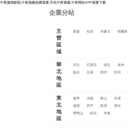
午夜激情影院,午夜视频免费观看,手机午夜视频,午夜网站APP观看下载
企業分站
主
新疆
包頭
內蒙古
鄂爾多
營
區
域
華
河北
石家莊
保定
滄州
北
臨汾
呂梁
朔州
忻州
地
區
東
遼寧
沈陽
鞍山
本溪
北
遼源
四平
鬆原
通化
地
雙鴨山
綏化
伊春
區